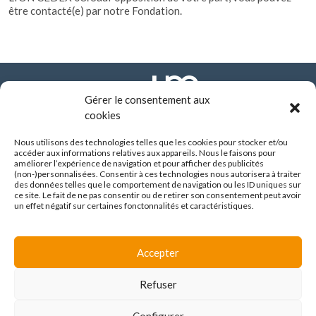
être contacté(e) par notre Fondation.
Gérer le consentement aux
cookies
Nous utilisons des technologies telles que les cookies pour stocker et/ou
FONDATION ARHM
accéder aux informations relatives aux appareils. Nous le faisons pour
290 route de Vienne - BP 8252
améliorer l’expérience de navigation et pour afficher des publicités
69355 LYON CEDEX
(non-)personnalisées. Consentir à ces technologies nous autorisera à traiter
des données telles que le comportement de navigation ou les ID uniques sur
04 37 90 10 10
ce site. Le fait de ne pas consentir ou de retirer son consentement peut avoir
un effet négatif sur certaines fonctonnalités et caractéristiques.
SUIVEZ-NOUS :
Accepter
Espace familles
Refuser
Avis de marché
Mentions légales
/
Contact
Configurer