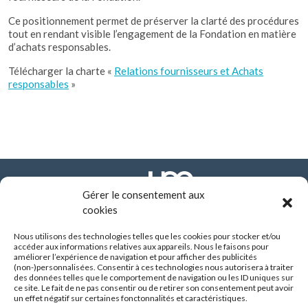
Ce positionnement permet de préserver la clarté des procédures
tout en rendant visible l’engagement de la Fondation en matière
d’achats responsables.
Télécharger la charte «
Relations fournisseurs et Achats
responsables
»
Gérer le consentement aux
cookies
Nous utilisons des technologies telles que les cookies pour stocker et/ou
FONDATION ARHM
accéder aux informations relatives aux appareils. Nous le faisons pour
290 route de Vienne - BP 8252
améliorer l’expérience de navigation et pour afficher des publicités
69355 LYON CEDEX
(non-)personnalisées. Consentir à ces technologies nous autorisera à traiter
des données telles que le comportement de navigation ou les ID uniques sur
04 37 90 10 10
ce site. Le fait de ne pas consentir ou de retirer son consentement peut avoir
un effet négatif sur certaines fonctonnalités et caractéristiques.