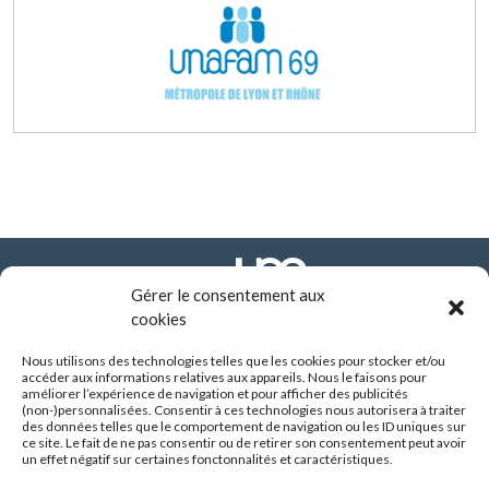
Gérer le consentement aux
cookies
Nous utilisons des technologies telles que les cookies pour stocker et/ou
FONDATION ARHM
accéder aux informations relatives aux appareils. Nous le faisons pour
290 route de Vienne - BP 8252
améliorer l’expérience de navigation et pour afficher des publicités
69355 LYON CEDEX
(non-)personnalisées. Consentir à ces technologies nous autorisera à traiter
des données telles que le comportement de navigation ou les ID uniques sur
04 37 90 10 10
ce site. Le fait de ne pas consentir ou de retirer son consentement peut avoir
un effet négatif sur certaines fonctonnalités et caractéristiques.
SUIVEZ-NOUS :