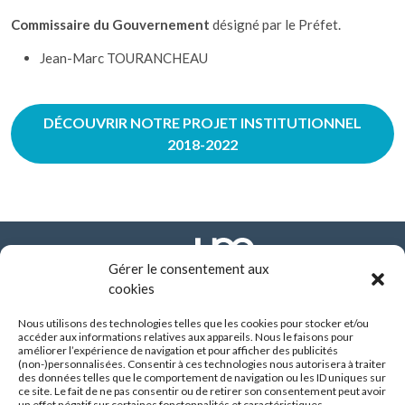
Commissaire du Gouvernement
désigné par le Préfet.
Jean-Marc TOURANCHEAU
DÉCOUVRIR NOTRE PROJET INSTITUTIONNEL
2018-2022
Gérer le consentement aux
cookies
Nous utilisons des technologies telles que les cookies pour stocker et/ou
FONDATION ARHM
accéder aux informations relatives aux appareils. Nous le faisons pour
290 route de Vienne - BP 8252
améliorer l’expérience de navigation et pour afficher des publicités
69355 LYON CEDEX
(non-)personnalisées. Consentir à ces technologies nous autorisera à traiter
des données telles que le comportement de navigation ou les ID uniques sur
04 37 90 10 10
ce site. Le fait de ne pas consentir ou de retirer son consentement peut avoir
un effet négatif sur certaines fonctonnalités et caractéristiques.