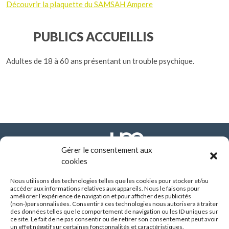
Découvrir la plaquette du SAMSAH Ampere
PUBLICS ACCUEILLIS
Adultes de 18 à 60 ans présentant un trouble psychique.
Gérer le consentement aux
cookies
Nous utilisons des technologies telles que les cookies pour stocker et/ou
FONDATION ARHM
accéder aux informations relatives aux appareils. Nous le faisons pour
290 route de Vienne - BP 8252
améliorer l’expérience de navigation et pour afficher des publicités
69355 LYON CEDEX
(non-)personnalisées. Consentir à ces technologies nous autorisera à traiter
des données telles que le comportement de navigation ou les ID uniques sur
04 37 90 10 10
ce site. Le fait de ne pas consentir ou de retirer son consentement peut avoir
un effet négatif sur certaines fonctonnalités et caractéristiques.