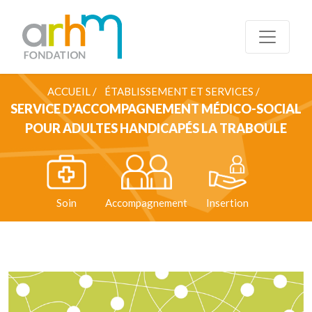
ACCUEIL /
ÉTABLISSEMENT ET SERVICES /
SERVICE D’ACCOMPAGNEMENT MÉDICO-SOCIAL
POUR ADULTES HANDICAPÉS LA TRABOULE
Soin
Accompagnement
Insertion