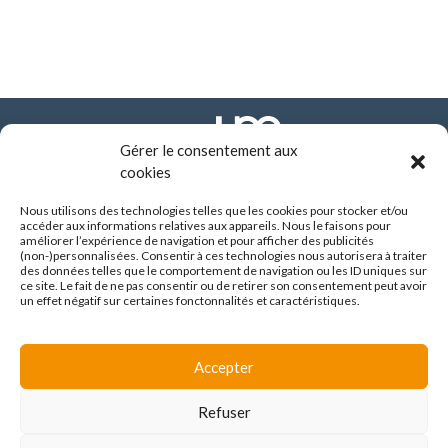
Gérer le consentement aux
cookies
Nous utilisons des technologies telles que les cookies pour stocker et/ou
FONDATION ARHM
accéder aux informations relatives aux appareils. Nous le faisons pour
290 route de Vienne - BP 8252
améliorer l’expérience de navigation et pour afficher des publicités
69355 LYON CEDEX
(non-)personnalisées. Consentir à ces technologies nous autorisera à traiter
des données telles que le comportement de navigation ou les ID uniques sur
04 37 90 10 10
ce site. Le fait de ne pas consentir ou de retirer son consentement peut avoir
un effet négatif sur certaines fonctonnalités et caractéristiques.
SUIVEZ-NOUS :
Accepter
Espace familles
Refuser
Avis de marché