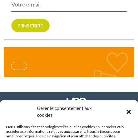
S'INSCRIRE
Gérer le consentement aux
cookies
Nous utilisons des technologies telles que les cookies pour stocker et/ou
FONDATION ARHM
accéder aux informations relatives aux appareils. Nous le faisons pour
290 route de Vienne - BP 8252
améliorer l’expérience de navigation et pour afficher des publicités