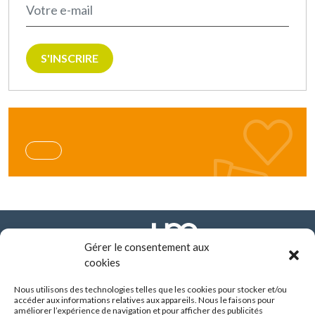
S'INSCRIRE
Gérer le consentement aux
cookies
Nous utilisons des technologies telles que les cookies pour stocker et/ou
FONDATION ARHM
accéder aux informations relatives aux appareils. Nous le faisons pour
290 route de Vienne - BP 8252
améliorer l’expérience de navigation et pour afficher des publicités