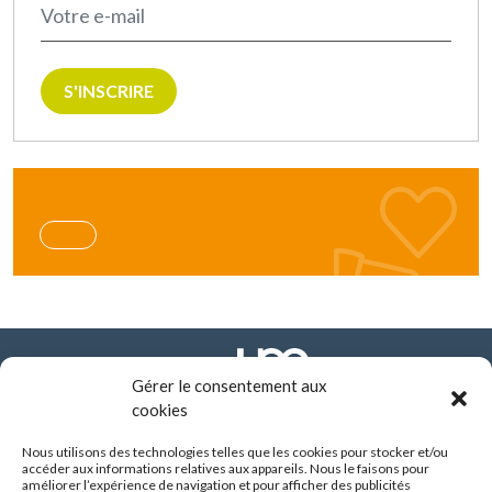
S'INSCRIRE
Gérer le consentement aux
cookies
Nous utilisons des technologies telles que les cookies pour stocker et/ou
FONDATION ARHM
accéder aux informations relatives aux appareils. Nous le faisons pour
290 route de Vienne - BP 8252
améliorer l’expérience de navigation et pour afficher des publicités