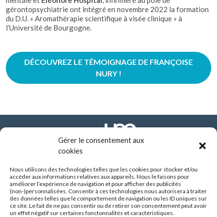
mentale et
Eléonore Hospital
, infirmière au pôle de
gérontopsychiatrie ont intégré en novembre 2022 la formation
du D.U. « Aromathérapie scientifique à visée clinique » à
l’Université de Bourgogne.
DÉCOUVREZ LE TÉMOIGNAGE DE FRANÇOISE
NURY !
Gérer le consentement aux
cookies
Nous utilisons des technologies telles que les cookies pour stocker et/ou
FONDATION ARHM
accéder aux informations relatives aux appareils. Nous le faisons pour
290 route de Vienne - BP 8252
améliorer l’expérience de navigation et pour afficher des publicités
69355 LYON CEDEX
(non-)personnalisées. Consentir à ces technologies nous autorisera à traiter
des données telles que le comportement de navigation ou les ID uniques sur
04 37 90 10 10
ce site. Le fait de ne pas consentir ou de retirer son consentement peut avoir
un effet négatif sur certaines fonctonnalités et caractéristiques.