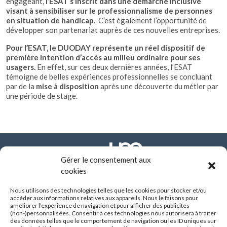
engageant,
l’ESAT s’inscrit dans une démarche inclusive
visant à sensibiliser sur le professionnalisme de personnes
en situation de handicap
. C’est également l’opportunité de
développer son partenariat auprès de ces nouvelles entreprises.
Pour l’ESAT, le DUODAY représente un réel dispositif de
première intention d’accès au milieu ordinaire pour ses
usagers.
En effet, sur ces deux dernières années, l’ESAT
témoigne de belles expériences professionnelles se concluant
par de la
mise à disposition
après une découverte du métier par
une période de stage.
Gérer le consentement aux
cookies
Nous utilisons des technologies telles que les cookies pour stocker et/ou
FONDATION ARHM
accéder aux informations relatives aux appareils. Nous le faisons pour
290 route de Vienne - BP 8252
améliorer l’expérience de navigation et pour afficher des publicités
69355 LYON CEDEX
(non-)personnalisées. Consentir à ces technologies nous autorisera à traiter
des données telles que le comportement de navigation ou les ID uniques sur