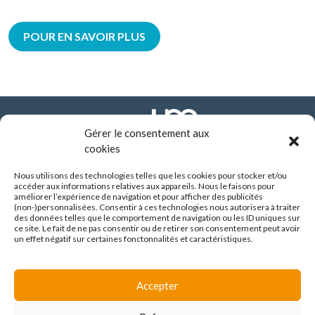
POUR EN SAVOIR PLUS
Gérer le consentement aux
cookies
Nous utilisons des technologies telles que les cookies pour stocker et/ou
FONDATION ARHM
accéder aux informations relatives aux appareils. Nous le faisons pour
290 route de Vienne - BP 8252
améliorer l’expérience de navigation et pour afficher des publicités
69355 LYON CEDEX
(non-)personnalisées. Consentir à ces technologies nous autorisera à traiter
des données telles que le comportement de navigation ou les ID uniques sur
04 37 90 10 10
ce site. Le fait de ne pas consentir ou de retirer son consentement peut avoir
un effet négatif sur certaines fonctonnalités et caractéristiques.
SUIVEZ-NOUS :
Accepter
Espace familles