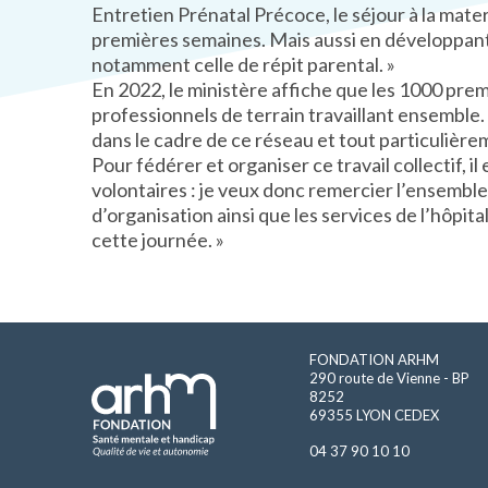
Entretien Prénatal Précoce, le séjour à la matern
premières semaines. Mais aussi en développant l
notamment celle de répit parental. »
En 2022, le ministère affiche que les 1000 prem
professionnels de terrain travaillant ensemble
dans le cadre de ce réseau et tout particulière
Pour fédérer et organiser ce travail collectif, i
volontaires : je veux donc remercier l’ensembl
d’organisation ainsi que les services de l’hôpit
cette journée. »
FONDATION ARHM
290 route de Vienne - BP
8252
69355 LYON CEDEX
04 37 90 10 10