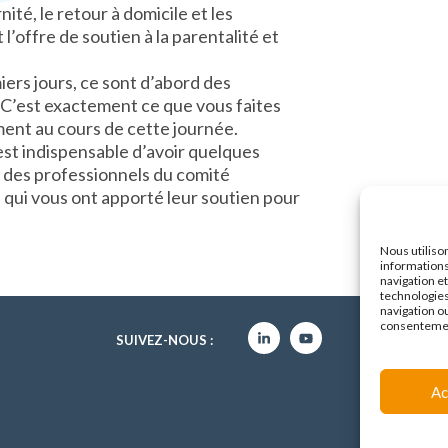
ité, le retour à domicile et les
’offre de soutien à la parentalité et
iers jours, ce sont d’abord des
. C’est exactement ce que vous faites
ment au cours de cette journée.
l est indispensable d’avoir quelques
e des professionnels du comité
al qui vous ont apporté leur soutien pour
Nous utiliso
informations
navigation e
technologies
navigation ou
consentement
SUIVEZ-NOUS :
Ac