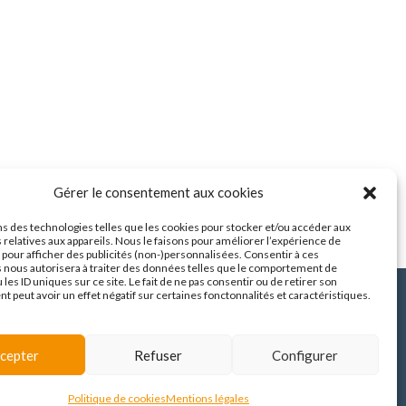
Gérer le consentement aux cookies
ns des technologies telles que les cookies pour stocker et/ou accéder aux
 relatives aux appareils. Nous le faisons pour améliorer l’expérience de
t pour afficher des publicités (non-)personnalisées. Consentir à ces
 nous autorisera à traiter des données telles que le comportement de
 les ID uniques sur ce site. Le fait de ne pas consentir ou de retirer son
 peut avoir un effet négatif sur certaines fonctonnalités et caractéristiques.
Espace familles
Avis de marché
cepter
Refuser
Configurer
Mentions légales
/
Contact
© Alteriade 2026
Politique de cookies
Mentions légales