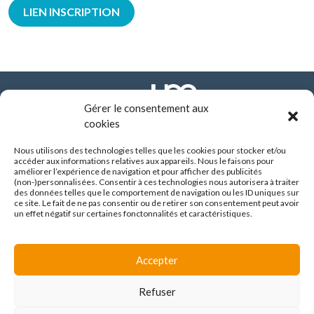
LIEN INSCRIPTION
Gérer le consentement aux
cookies
Nous utilisons des technologies telles que les cookies pour stocker et/ou
FONDATION ARHM
accéder aux informations relatives aux appareils. Nous le faisons pour
290 route de Vienne - BP 8252
améliorer l’expérience de navigation et pour afficher des publicités
69355 LYON CEDEX
(non-)personnalisées. Consentir à ces technologies nous autorisera à traiter
des données telles que le comportement de navigation ou les ID uniques sur
04 37 90 10 10
ce site. Le fait de ne pas consentir ou de retirer son consentement peut avoir
un effet négatif sur certaines fonctonnalités et caractéristiques.
SUIVEZ-NOUS :
Accepter
Espace familles
Refuser
Avis de marché