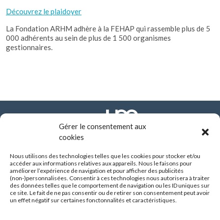
Découvrez le plaidoyer
La Fondation ARHM adhère à la FEHAP qui rassemble plus de 5
000 adhérents au sein de plus de 1 500 organismes
gestionnaires.
Gérer le consentement aux
cookies
Nous utilisons des technologies telles que les cookies pour stocker et/ou
FONDATION ARHM
accéder aux informations relatives aux appareils. Nous le faisons pour
290 route de Vienne - BP 8252
améliorer l’expérience de navigation et pour afficher des publicités
69355 LYON CEDEX
(non-)personnalisées. Consentir à ces technologies nous autorisera à traiter
des données telles que le comportement de navigation ou les ID uniques sur
04 37 90 10 10
ce site. Le fait de ne pas consentir ou de retirer son consentement peut avoir
un effet négatif sur certaines fonctonnalités et caractéristiques.
SUIVEZ-NOUS :